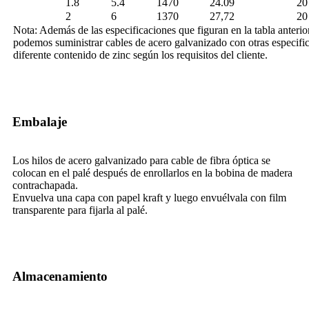
1.8
5.4
1470
24.09
20
2
6
1370
27,72
20
Nota: Además de las especificaciones que figuran en la tabla anterio
podemos suministrar cables de acero galvanizado con otras especifi
diferente contenido de zinc según los requisitos del cliente.
Embalaje
Los hilos de acero galvanizado para cable de fibra óptica se
colocan en el palé después de enrollarlos en la bobina de madera
contrachapada.
Envuelva una capa con papel kraft y luego envuélvala con film
transparente para fijarla al palé.
Almacenamiento