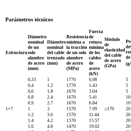
Parámetros técnicos
Fuerza
Diámetro
Resistencia
de
Módulo
Pe
nominal
Diámetro
mínima a
rotura
de
de
de un
nominal
la tracción
mínima
elasticidad
re
Estructura
solo
del cable
de un solo
de los
del cable
de
alambre
trenzado
alambre
cables
de acero
de acero
(mm)
de acero
de
(g
(GPa)
(mm)
(MPa)
acero
(kN)
0,33
1
1770
0,98
5
0,4
1.2
1770
1.43
5
0,6
1.8
1670
3.04
5
0,8
2.4
1670
5.41
10
0,9
2.7
1670
6.84
10
1×7
1
3
1570
7.99
≥170
20
1.2
3.6
1570
11.44
20
1.4
4.2
1570
15.57
20
1.6
4.8
1470
19.02
20