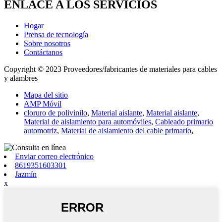
ENLACE A LOS SERVICIOS
Hogar
Prensa de tecnología
Sobre nosotros
Contáctanos
Copyright © 2023 Proveedores/fabricantes de materiales para cables
y alambres
Mapa del sitio
AMP Móvil
cloruro de polivinilo
,
Material aislante
,
Material aislante
,
Material de aislamiento para automóviles
,
Cableado primario
automotriz
,
Material de aislamiento del cable primario
,
Enviar correo electrónico
8619351603301
Jazmín
x