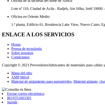
Oficina de la sucursal del norte de África:
Lote nº 110, Ciudad de Acila - Radjeh, Ain Sfiha, Setif 19000 -
Oficina en Oriente Medio:
1.ª planta, Edificio 61, Residencia Lake View, Nuevo Cairo, E
ENLACE A LOS SERVICIOS
Hogar
Prensa de tecnología
Sobre nosotros
Contáctanos
Copyright © 2023 Proveedores/fabricantes de materiales para cables 
Mapa del sitio
AMP Móvil
Material de aislamiento para automóviles
,
Material aislante
,
clo
Enviar correo electrónico
8619351603301
Jazmín