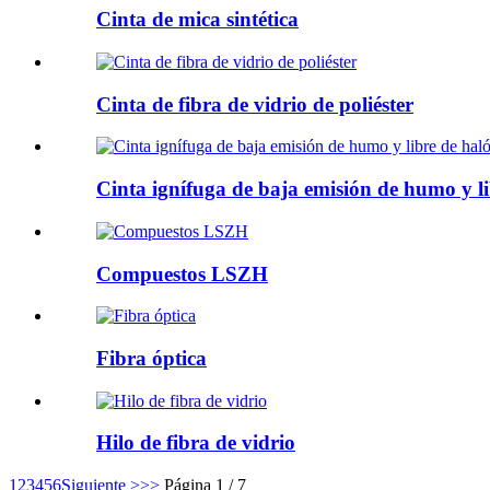
Cinta de mica sintética
Cinta de fibra de vidrio de poliéster
Cinta ignífuga de baja emisión de humo y l
Compuestos LSZH
Fibra óptica
Hilo de fibra de vidrio
1
2
3
4
5
6
Siguiente >
>>
Página 1 / 7