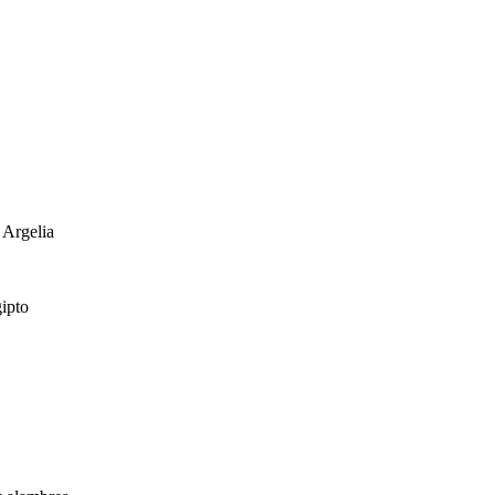
 Argelia
gipto