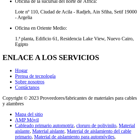
Oficina de la sucursal del norte de África:
Lote nº 110, Ciudad de Acila - Radjeh, Ain Sfiha, Setif 19000
- Argelia
Oficina en Oriente Medio:
1.ª planta, Edificio 61, Residencia Lake View, Nuevo Cairo,
Egipto
ENLACE A LOS SERVICIOS
Hogar
Prensa de tecnología
Sobre nosotros
Contáctanos
Copyright © 2023 Proveedores/fabricantes de materiales para cables
y alambres
Mapa del sitio
AMP Móvil
Cableado primario automotriz
,
cloruro de polivinilo
,
Material
aislante
,
Material aislante
,
Material de aislamiento del cable
primario
,
Material de aislamiento para automóviles
,